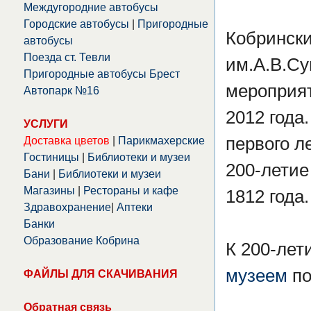
Междугородние автобусы
Городские автобусы
|
Пригородные
Кобрински
автобусы
Поезда ст. Тевли
им.А.В.Су
Пригородные автобусы Брест
мероприя
Автопарк №16
2012 года
УСЛУГИ
первого л
Доставка цветов
|
Парикмахерские
Гостиницы
|
Библиотеки и музеи
200-летие
Бани
|
Библиотеки и музеи
Магазины
|
Рестораны и кафе
1812 года.
Здравохранение
|
Аптеки
Банки
Образование Кобрина
К 200-лет
музеем
по
ФАЙЛЫ ДЛЯ СКАЧИВАНИЯ
Обратная связь