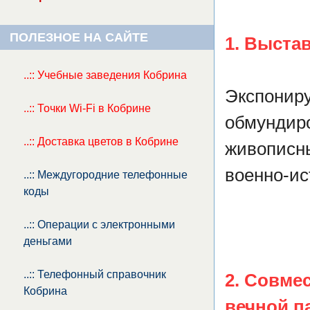
ПОЛЕЗНОЕ НА САЙТЕ
1. Выста
..:: Учебные заведения Кобрина
Экспониру
..:: Точки Wi-Fi в Кобрине
обмундиро
..:: Доставка цветов в Кобрине
живописны
военно-ис
..:: Междугородние телефонные
коды
..:: Операции с электронными
деньгами
..:: Телефонный справочник
2. Совме
Кобрина
вечной п