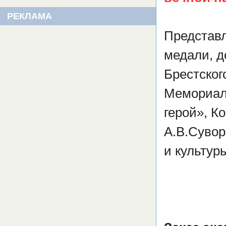
РЕКЛАМА
Представ
медали, д
Брестског
Мемориаль
герой», К
А.В.Сувор
и культур